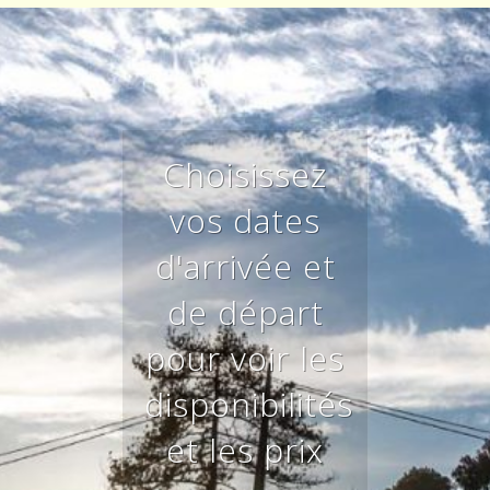
Choisissez
vos dates
d'arrivée et
de départ
pour voir les
disponibilités
et les prix